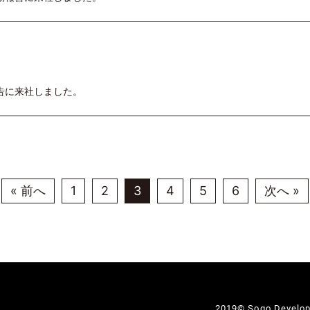
告に来社しました。
« 前へ
1
2
3
4
5
6
次へ »
2019© Sogo Developme