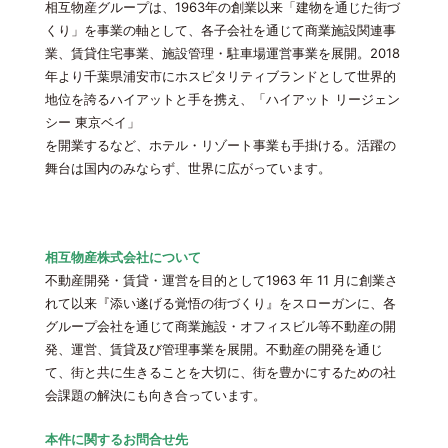
相互物産グループは、1963年の創業以来「建物を通じた街づ
くり」を事業の軸として、各子会社を通じて商業施設関連事
業、賃貸住宅事業、施設管理・駐車場運営事業を展開。2018
年より千葉県浦安市にホスピタリティブランドとして世界的
地位を誇るハイアットと手を携え、「ハイアット リージェン
シー 東京ベイ」
を開業するなど、ホテル・リゾート事業も手掛ける。活躍の
舞台は国内のみならず、世界に広がっています。
相互物産株式会社について
不動産開発・賃貸・運営を目的として1963 年 11 月に創業さ
れて以来『添い遂げる覚悟の街づくり』をスローガンに、各
グループ会社を通じて商業施設・オフィスビル等不動産の開
発、運営、賃貸及び管理事業を展開。不動産の開発を通じ
て、街と共に生きることを大切に、街を豊かにするための社
会課題の解決にも向き合っています。
本件に関するお問合せ先