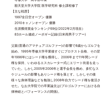
順天堂大学大学院 医学研究科 修士課程修了
【主な戦歴】
1997全日空オープン 優勝
2010キャノンオープン 優勝
生涯獲得賞金ランキング69位(2022年2月現在）
83ホール連続ノーボギー記録(日米両男子ツアー)
父親(普通のアマチュアゴルファー)の影響で8歳からゴルフを
始め、1995年専修大学卒業後すぐにプロテスト合格、その翌
年1996年にはシード権を獲得し、2006年まで11年間シード
権を保持、いわゆるエスカレーター式にエリート街道を走っ
ていた。しかし2005年2006年と選手会長を務め、多忙なス
ケジュールの影響もありシード権を落とす。しかしその後
様々な身体理論などを勉強し2008年自力でシード権を復活さ
せた。なお大学院での卒業論文は(プロゴルファーにおける自
律神経とパフォーマンスの関係)。