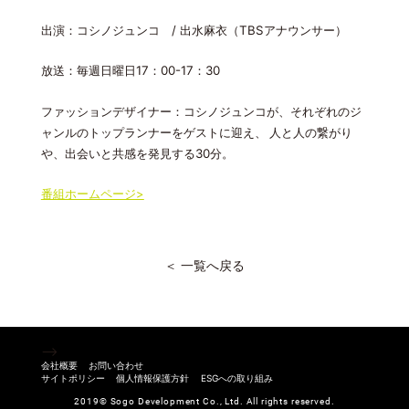
出演：コシノジュンコ
出水麻衣（
アナウンサー）
/
TBS
放送：毎週日曜日
：
：
17
00-17
30
ファッションデザイナー：コシノジュンコが、それぞれのジ
ャンルのトップランナーをゲストに迎え、
人と人の繋がり
や、出会いと共感を発見する
分。
30
番組ホームページ>
＜ 一覧へ戻る
-->
会社概要
お問い合わせ
サイトポリシー
個人情報保護方針
ESGへの取り組み
2019© Sogo Development Co., Ltd. All rights reserved.