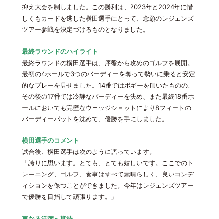
抑え大会を制しました。この勝利は、2023年と2024年に惜
しくもカードを逃した横田選手にとって、念願のレジェンズ
ツアー参戦を決定づけるものとなりました。
最終ラウンドのハイライト
最終ラウンドの横田選手は、序盤から攻めのゴルフを展開。
最初の4ホールで3つのバーディーを奪って勢いに乗ると安定
的なプレーを見せました。14番ではボギーを叩いたものの、
その後の17番では冷静なバーディーを決め、また最終18番ホ
ールにおいても完璧なウェッジショットにより8フィートの
バーディーパットを沈めて、優勝を手にしました。
横田選手のコメント
試合後、横田選手は次のように語っています。
「誇りに思います。とても、とても嬉しいです。ここでのト
レーニング、ゴルフ、食事はすべて素晴らしく、良いコンデ
ィションを保つことができました。今年はレジェンズツアー
で優勝を目指して頑張ります。」
更なる活躍へ期待