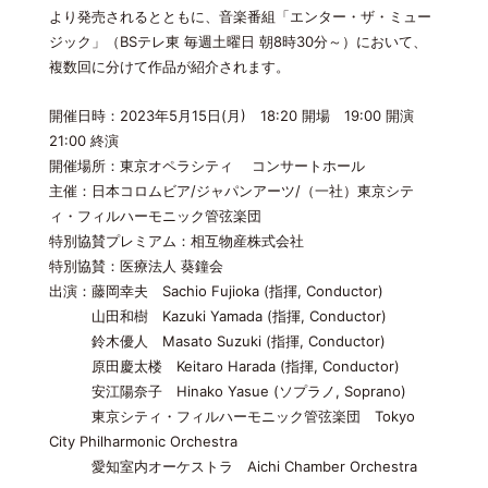
より発売されるとともに、音楽番組「エンター・ザ・ミュー
ジック」（BSテレ東 毎週土曜日 朝8時30分～）において、
複数回に分けて作品が紹介されます。
開催日時：2023年5月15日(月) 18:20 開場 19:00 開演
21:00 終演
開催場所：東京オペラシティ コンサートホール
主催：日本コロムビア/ジャパンアーツ/（一社）東京シテ
ィ・フィルハーモニック管弦楽団
特別協賛プレミアム：相互物産株式会社
特別協賛：医療法人 葵鐘会
出演：藤岡幸夫 Sachio Fujioka (指揮, Conductor)
山田和樹 Kazuki Yamada (指揮, Conductor)
鈴木優人 Masato Suzuki (指揮, Conductor)
原田慶太楼 Keitaro Harada (指揮, Conductor)
安江陽奈子 Hinako Yasue (ソプラノ, Soprano)
東京シティ・フィルハーモニック管弦楽団 Tokyo
City Philharmonic Orchestra
愛知室内オーケストラ Aichi Chamber Orchestra